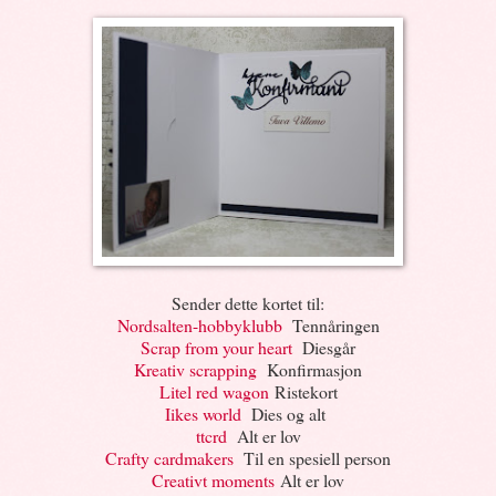
Sender dette kortet til:
Nordsalten-hobbyklubb
Tennåringen
Scrap from your heart
Diesgår
Kreativ scrapping
Konfirmasjon
Litel red wagon
Ristekort
Iikes world
Dies og alt
ttcrd
Alt er lov
Crafty cardmakers
Til en spesiell person
Creativt moments
Alt er lov