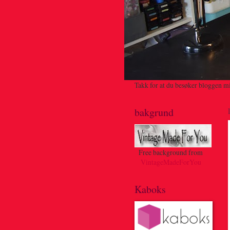
Takk for at du besøker bloggen min
bakgrund
Free background from
VintageMadeForYou
Kaboks