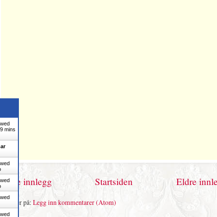
ewed
9 mins
ar
ewed
o
Nyere innlegg
Startsiden
Eldre innl
ewed
o
ewed
Abonner på:
Legg inn kommentarer (Atom)
ewed