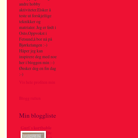
andre hobby
aktiviteter.Elsker å
teste ut forskjellige
teknikker og
matrialer. Jeg er født i
Oslo,Oppvokst i
Fetsund,å bor nå på
Bjørkelangen :-)
Håper jeg kan
inspirere deg med noe
her i bloggen min :-)
Ønsker deg en fin dag
:-)
Vis hele profilen min
Blogg rullen
Min bloggliste
Guri`s kortboble
Br