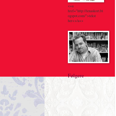
<+a
href="http://lenaskort.bl
ogspot.com/">tekst
her<+/a+>
Følgere