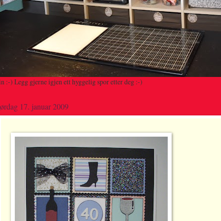
 :-) Legg gjerne igjen ett hyggelig spor etter deg :-)
lørdag 17. januar 2009