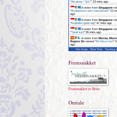
"
Art pices " Sol "
"
23 mins ago
A visitor from
Singapore
vi
"
Bryllupskort uten mønsterark
"
23 m
ago
A visitor from
Singapore
vi
"
Krakelert gutte tag
"
47 mins ago
A visitor from
Singapore
vi
"
Tavle kort
"
55 mins ago
A visitor from
Murcia, Murci
Region De
viewed "
Ett Nisse kort
"
5
ago
Get Script
Real Time
Tracking
Fremsnakket
Fremsnakket av Brita
Omtale