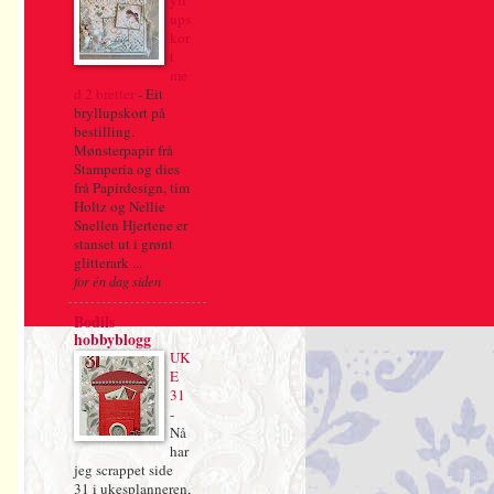
yll
ups
kor
t
me
d 2 bretter
-
Eit
bryllupskort på
bestilling.
Mønsterpapir frå
Stamperia og dies
frå Papirdesign, tim
Holtz og Nellie
Snellen Hjertene er
stanset ut i grønt
glitterark ...
for én dag siden
Bodils
hobbyblogg
UK
E
31
-
Nå
har
jeg scrappet side
31 i ukesplanneren,