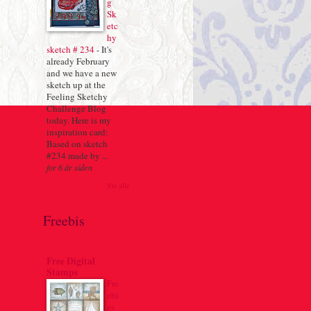
g
Sk
etc
hy
sketch # 234
-
It's
already February
and we have a new
sketch up at the
Feeling Sketchy
Challenge Blog
today. Here is my
inspiration card:
Based on sketch
#234 made by ...
for 6 år siden
Vis alle
Freebis
Free Digital
Stamps
Fre
ebi
es