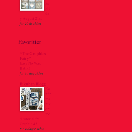
for
Fri
da
y August 21st
for 10 år siden
Favoritter
*The Graphics
Fairy*
Easy No Wax
Batik!
for én dag siden
Bikuben Blogg
Ko
nfir
ma
ntk
ort
me
d tutorial fra
Graphic 45
for 4 dager siden