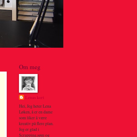
Om meg
Lenas kort
Hei, Jeg heter Lena
Løken, å er en dame
som liker å være
kreativ på flere plan.
Jeg er glad i
Scrapping,søm og