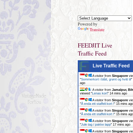
Powered by
Translate
FEEDJIT Live
Traffic Feed
Live Traffic Feed
A visitor from
Singapore
vi
"
Sommerkort i blått, grønt og hvitt til
"
ago
A visitor from
Jamalpur, Bih
viewed "
Lenas kort
"
14 mins ago
A visitor from
Singapore
vi
"
Å enda ett staffeli kort !
"
15 mins ag
A visitor from
Singapore
vi
"
Å enda ett staffeli kort !
"
15 mins ag
A visitor from
Singapore
vi
"
Jule tag / pakke lapp
"
17 mins ago
A visitor from
Singapore
vi