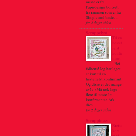
meste er fra
Papirdesign bortsett
fra rammen som er fra
Simple and basic. ...
for 2 dager siden
Scrappelyst
Til en
hestef
relst
konfir
mant
-
Hei
folkens! Jeg har laget
et kort til en
hestefrelst konfirmant.
Og disse er det mange
av! :-) Må nok lage
flere til neste års
konfirmanter. Ark,
dies ...
for 2 dager siden
Scrappiness
Brette
kort
med