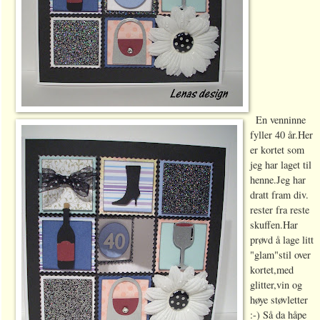
En venninne
fyller
40 år.Her
er kortet som
jeg har laget til
henne.Jeg har
dratt
fram
div.
rester
fra
reste
skuffen.Har
prøvd å lage litt
"glam"stil over
kortet,med
glitter,vin og
høye støvletter
:-) Så da håpe