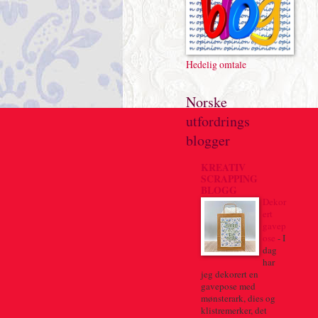
Hedelig omtale
Norske
utfordrings
blogger
KREATIV
SCRAPPING
BLOGG
Dekor
ert
gavep
ose
-
I
dag
har
jeg dekorert en
gavepose med
mønsterark, dies og
klistremerker, det