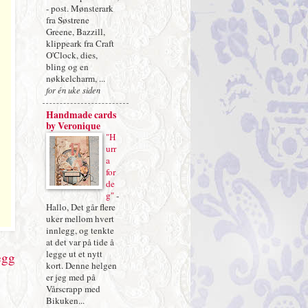
- post. Mønsterark
fra Søstrene
Greene, Bazzill,
klippeark fra Craft
O'Clock, dies,
bling og en
nøkkelcharm, ...
for én uke siden
Handmade cards
by Veronique
"H
urr
a
for
de
g"
-
Hallo, Det går flere
uker mellom hvert
innlegg, og tenkte
at det var på tide å
legge ut et nytt
egg
kort. Denne helgen
er jeg med på
Vårscrapp med
Bikuken...