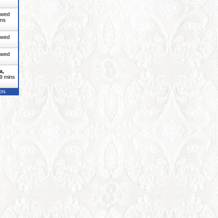
ewed
ins
ewed
ewed
a,
9 mins
 ON