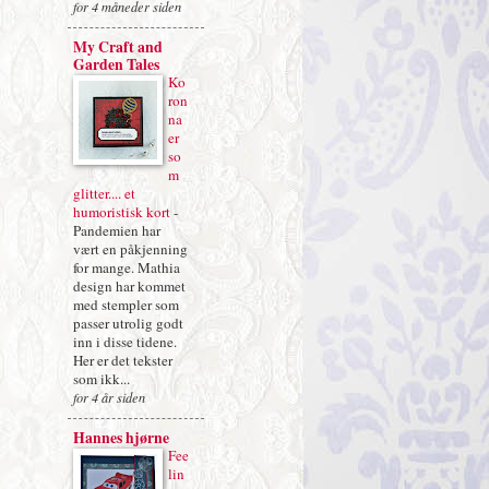
for 4 måneder siden
My Craft and
Garden Tales
Ko
ron
na
er
so
m
glitter.... et
humoristisk kort
-
Pandemien har
vært en påkjenning
for mange. Mathia
design har kommet
med stempler som
passer utrolig godt
inn i disse tidene.
Her er det tekster
som ikk...
for 4 år siden
Hannes hjørne
Fee
lin